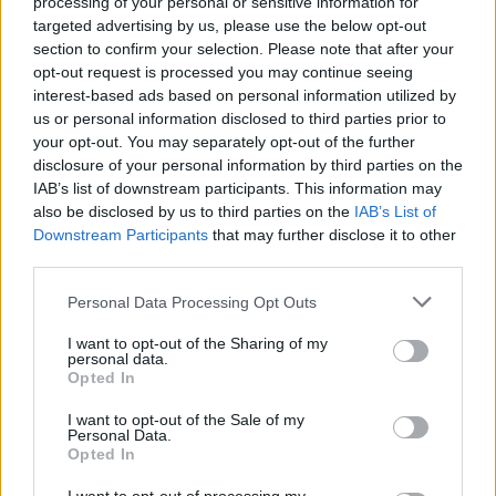
processing of your personal or sensitive information for
brutte sorprese, è consigliabile affidarsi ad un vero
targeted advertising by us, please use the below opt-out
professionista. Accertati dunque di avere a che fare con un
section to confirm your selection. Please note that after your
esperto, chiedi informazioni a chi si è già sottoposto alle
opt-out request is processed you may continue seeing
estensioni presso quel salone, osserva le foto delle
interest-based ads based on personal information utilized by
realizzazioni ottenute dal parrucchiere e valuta con molta
us or personal information disclosed to third parties prior to
attenzione. Le estensioni vanno applicate e seguite con
your opt-out. You may separately opt-out of the further
molta competenza. E, soprattutto, sono un trattamento molto
disclosure of your personal information by third parties on the
costoso. Dunque, non farti problemi quando dovrai scegliere
IAB’s list of downstream participants. This information may
il parrucchiere e valutare le varie possibilità: il prezzo che
also be disclosed by us to third parties on the
IAB’s List of
pagherai ti autorizza a farli lavorare a lungo per te!
Downstream Participants
that may further disclose it to other
third parties.
©hairfinder.com
Personal Data Processing Opt Outs
I want to opt-out of the Sharing of my
personal data.
Opted In
I want to opt-out of the Sale of my
Personal Data.
Opted In