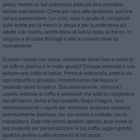
prima, mentre se hai estensioni artificiali devi prendere
alcune precauzioni. Come per ogni altro problema, parlane
col tuo parrucchiere. Lui, o lei, sarà in grado di consigliarti
sulle scelte per la messa in piega e per la pettinatura più
adatte a te. Inoltre, sentiti libera di farti la coda, le trecce, lo
chignon e di usare fermagli e altri accessori come fai
normalmente.
Durante l'estate non vorrai certamente dover fare a meno di
un tuffo in piscina o in mare, giusto? Dunque procurati e usa
sempre una cuffia di lattice. Prima di indossarla, pettina via
ogni impurità o groviglio, incominciando dal basso e
andando verso la radice. Successivamente, intreccia i
capelli, indossa la cuffia e assicurati che tutta la capigliatura
sia all'interno, ferma e ben protetta. Dopo il bagno, lava
immediatamente i capelli per eliminare qualsiasi sostanza
eventualmente dannosa che sia venuta a contatto con la
capigliatura. Dato che dovrai portarla spesso, puoi usare la
tua creatività per personalizzare la tua cuffia, aggiungendo
qualche perlina o altri ornamenti di tuo gusto.