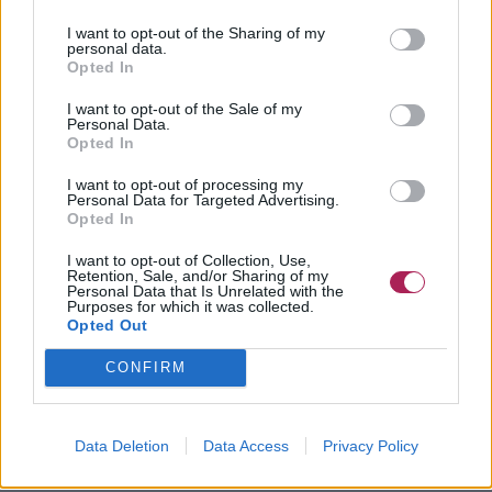
acconciature corte e mantenendo una comunicazione aperta
con tua moglie, potete affrontare insieme questi momenti
I want to opt-out of the Sharing of my
personal data.
emotivi e uscirne ancora più forti come coppia.
Opted In
©Hairfinder.com
I want to opt-out of the Sale of my
Personal Data.
Opted In
Vedi anche:
I capelli corti sono noiosi?
I want to opt-out of processing my
Personal Data for Targeted Advertising.
Opted In
I want to opt-out of Collection, Use,
Retention, Sale, and/or Sharing of my
Personal Data that Is Unrelated with the
Purposes for which it was collected.
Opted Out
CONFIRM
Data Deletion
Data Access
Privacy Policy