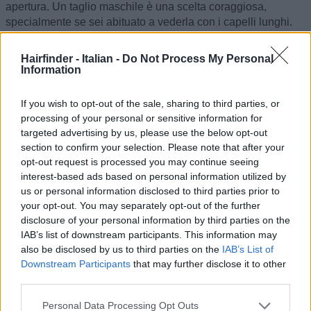
apertura. Un taglio maschile è una scelta coraggiosa,
specialmente se sei abituato a vederla con i capelli lunghi.
La tua volontà di sostenerla in questa decisione dimostra il
tuo impegno per la sua felicità. E chissà... se già trovi il suo
Hairfinder - Italian -
Do Not Process My Personal
caschetto un po' sexy, potresti essere piacevolmente
Information
sorpreso da quanto amerai il suo taglio alla maschietto!
If you wish to opt-out of the sale, sharing to third parties, or
Quando gestisci i tuoi sentimenti riguardo alla mancanza dei
processing of your personal or sensitive information for
suoi capelli lunghi, è normale avere preferenze, ma è
targeted advertising by us, please use the below opt-out
fondamentale mettere la sua felicità e la sua fiducia in se
section to confirm your selection. Please note that after your
stessa al primo posto. Considera di avere una conversazione
opt-out request is processed you may continue seeing
aperta e onesta con tua moglie riguardo ai tuoi sentimenti.
interest-based ads based on personal information utilized by
Mostra il tuo sostegno incondizionato per le sue scelte
us or personal information disclosed to third parties prior to
esprimendo i tuoi pensieri in modo rispettoso ed empatico.
your opt-out. You may separately opt-out of the further
disclosure of your personal information by third parties on the
Inoltre, potrebbe darsi che tua moglie voglia semplicemente
IAB’s list of downstream participants. This information may
esplorare acconciature corte
e decida di far crescere i capelli
also be disclosed by us to third parties on the
IAB’s List of
di nuovo in futuro.
Downstream Participants
that may further disclose it to other
third parties.
Ricorda, le relazioni solide si basano sull'empatia reciproca
e sul compromesso. Abbracciando gli aspetti positivi delle
Personal Data Processing Opt Outs