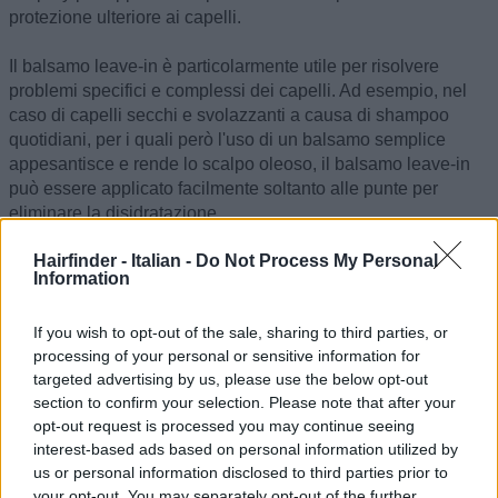
protezione ulteriore ai capelli.
Il balsamo leave-in è particolarmente utile per risolvere
problemi specifici e complessi dei capelli. Ad esempio, nel
caso di capelli secchi e svolazzanti a causa di shampoo
quotidiani, per i quali però l'uso di un balsamo semplice
appesantisce e rende lo scalpo oleoso, il balsamo leave-in
può essere applicato facilmente soltanto alle punte per
eliminare la disidratazione.
Hairfinder - Italian -
Do Not Process My Personal
Non dimentichiamoci infatti che tutti i balsami sono pensati
Information
per produrre effetti sia sui capelli che sullo scalpo. Esistono
per questo anche toner e astringenti utili per rimuovere
If you wish to opt-out of the sale, sharing to third parties, or
l'eccesso di untuosità dallo scalpo e bilanciare il livello di
processing of your personal or sensitive information for
grasso naturale della capigliatura. Se, dunque, il problema è
targeted advertising by us, please use the below opt-out
l'untuosità dei capelli e dello scalpo, un buon astringente e
section to confirm your selection. Please note that after your
un leggero balsamo spray rappresentano la combinazione
opt-out request is processed you may continue seeing
perfetta per risolvere il problema.
interest-based ads based on personal information utilized by
us or personal information disclosed to third parties prior to
©Hairfinder.com
your opt-out. You may separately opt-out of the further